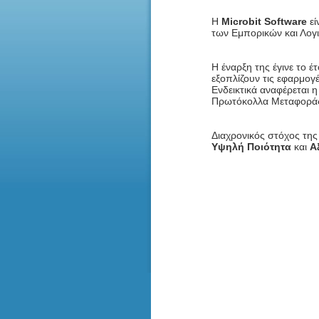
Η
Microbit Software
εί
των Εμπορικών και Λογ
Η έναρξη της έγινε το έ
εξοπλίζουν τις εφαρμο
Ενδεικτικά αναφέρεται 
Πρωτόκολλα Μεταφοράς 
Διαχρονικός στόχος της
Υψηλή Ποιότητα
και
Α