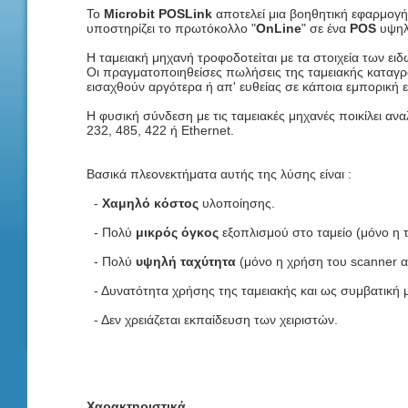
Το
Microbit POSLink
αποτελεί μια βοηθητική εφαρμογή
υποστηρίζει το πρωτόκολλο "
OnLine
" σε ένα
POS
υψηλ
Η ταμειακή μηχανή τροφοδοτείται με τα στοιχεία των ει
Οι πραγματοποιηθείσες πωλήσεις της ταμειακής καταγ
εισαχθούν αργότερα ή απ' ευθείας σε κάποια εμπορική ε
Η φυσική σύνδεση με τις ταμειακές μηχανές ποικίλει αν
232, 485, 422 ή Ethernet.
Βασικά πλεονεκτήματα αυτής της λύσης είναι :
-
Χαμηλό κόστος
υλοποίησης.
- Πολύ
μικρός όγκος
εξοπλισμού στο ταμείο (μόνο η τ
- Πολύ
υψηλή ταχύτητα
(μόνο η χρήση του scanner α
- Δυνατότητα χρήσης της ταμειακής και ως συμβατική 
- Δεν χρειάζεται εκπαίδευση των χειριστών.
Χαρακτηριστικά